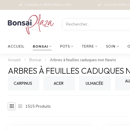
CONSEILS PERSONNALISÉS
COLLECTION U
ACCUEIL
BONSAI
POTS
TERRE
SOIN
O
Accueil
/
Bonsai
/
Arbres à feuilles caduques non fleuris
ARBRES À FEUILLES CADUQUES 
AU
CARPINUS
ACER
ULMACÉE
1515
Produits