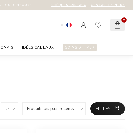
CHÈQUES CADEAUX
CONTACTEZ-NOUS
AIT OU REMBOURSÉ!
0
EUR
PONAIS
IDÉES CADEAUX
SOINS D’HIVER
FILTRES