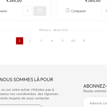
€165,00
€165,00
arer
Comparer
Affiche
1
-
24
de 1515
1
2
3
4
5
64
? NOUS SOMMES LÀ POUR
ABONNEZ-
 ou sur votre achat, n'hésitez pas à
Restez informé 
rouverez nos coordonnées, des réponses
rents moyens de nous contacter.