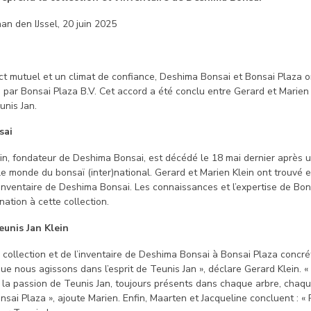
n den IJssel, 20 juin 2025
t mutuel et un climat de confiance, Deshima Bonsai et Bonsai Plaza on
s par Bonsai Plaza B.V. Cet accord a été conclu entre Gerard et Marie
unis Jan.
sai
in, fondateur de Deshima Bonsai, est décédé le 18 mai dernier après u
e monde du bonsaï (inter)national. Gerard et Marien Klein ont trouvé 
l’inventaire de Deshima Bonsai. Les connaissances et l’expertise de Bo
nation à cette collection.
eunis Jan Klein
 collection et de l’inventaire de Deshima Bonsai à Bonsai Plaza concré
ue nous agissons dans l’esprit de Teunis Jan », déclare Gerard Klein.
t la passion de Teunis Jan, toujours présents dans chaque arbre, chaque
sai Plaza », ajoute Marien. Enfin, Maarten et Jacqueline concluent : « 