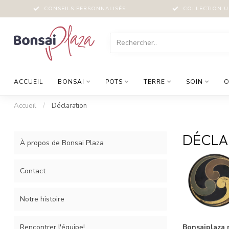
CONSEILS PERSONNALISÉS
COLLECTION U
ACCUEIL
BONSAI
POTS
TERRE
SOIN
O
Accueil
/
Déclaration
DÉCLA
À propos de Bonsai Plaza
Contact
Notre histoire
Rencontrer l'équipe!
Bonsaiplaza r