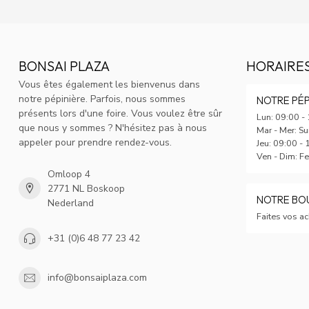
BONSAI PLAZA
HORAIRE
Vous êtes également les bienvenus dans
notre pépinière. Parfois, nous sommes
NOTRE PÉP
présents lors d'une foire. Vous voulez être sûr
Lun: 09:00 -
que nous y sommes ? N'hésitez pas à nous
Mar - Mer: S
appeler pour prendre rendez-vous.
Jeu: 09:00 - 
Ven - Dim: F
Omloop 4
2771 NL Boskoop
NOTRE BOU
Nederland
Faites vos ac
+31 (0)6 48 77 23 42
info@bonsaiplaza.com