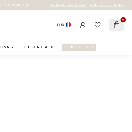
CHÈQUES CADEAUX
CONTACTEZ-NOUS
AIT OU REMBOURSÉ!
0
EUR
PONAIS
IDÉES CADEAUX
SOINS D’HIVER