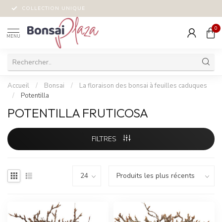
COLLECTION UNIQUE
0
MENU
Accueil
/
Bonsai
/
La floraison des bonsai à feuilles caduques
/
Potentilla
POTENTILLA FRUTICOSA
FILTRES