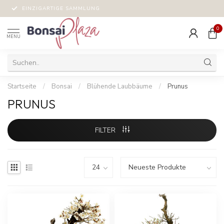
EINZIGARTIGE SAMMLUNG
0
MENU
Startseite
/
Bonsai
/
Blühende Laubbäume
/
Prunus
PRUNUS
FILTER