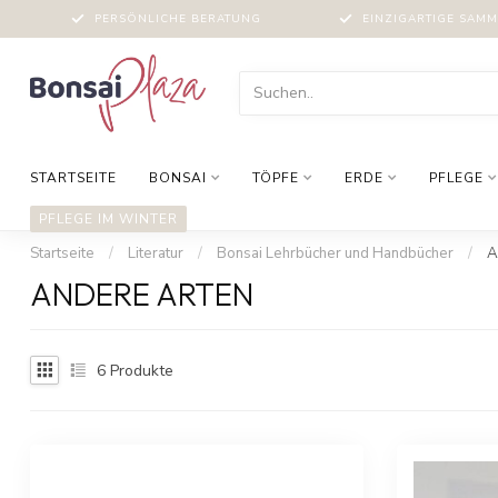
PERSÖNLICHE BERATUNG
EINZIGARTIGE SAM
STARTSEITE
BONSAI
TÖPFE
ERDE
PFLEGE
PFLEGE IM WINTER
Startseite
/
Literatur
/
Bonsai Lehrbücher und Handbücher
/
A
ANDERE ARTEN
6
Produkte