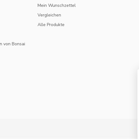
Mein Wunschzettel
Vergleichen
Alle Produkte
n von Bonsai
10% RABATT
MELDE DICH FÜR UNSEREN NEWSLETTER AN UND
VERPASSE KEINE ANGEBOTE UND NEUIGKEITEN
MEHR.