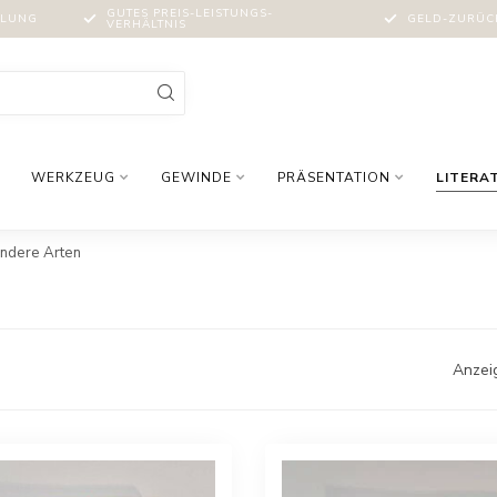
GUTES PREIS-LEISTUNGS-
MLUNG
GELD-ZURÜCK
VERHÄLTNIS
WERKZEUG
GEWINDE
PRÄSENTATION
LITERA
ndere Arten
Anzei