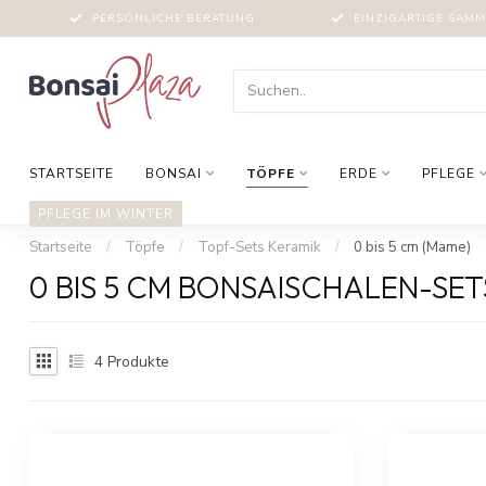
PERSÖNLICHE BERATUNG
EINZIGARTIGE SAM
STARTSEITE
BONSAI
TÖPFE
ERDE
PFLEGE
PFLEGE IM WINTER
Startseite
/
Töpfe
/
Topf-Sets Keramik
/
0 bis 5 cm (Mame)
0 BIS 5 CM BONSAISCHALEN-SET
4
Produkte