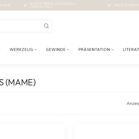
GUTES PREIS-LEISTUNGS-
MLUNG
GELD-ZURÜCK
VERHÄLTNIS
WERKZEUG
GEWINDE
PRÄSENTATION
LITERA
S (MAME)
Anzei