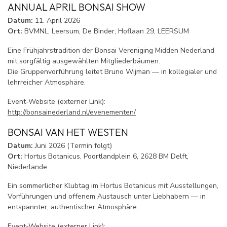
ANNUAL APRIL BONSAI SHOW
Datum:
11. April 2026
Ort:
BVMNL, Leersum, De Binder, Hoflaan 29, LEERSUM
Eine Frühjahrstradition der Bonsai Vereniging Midden Nederland
mit sorgfältig ausgewählten Mitgliederbäumen.
Die Gruppenvorführung leitet Bruno Wijman — in kollegialer und
lehrreicher Atmosphäre.
Event-Website (externer Link):
http://bonsainederland.nl/evenementen/
BONSAI VAN HET WESTEN
Datum:
Juni 2026 (Termin folgt)
Ort:
Hortus Botanicus, Poortlandplein 6, 2628 BM Delft,
Niederlande
Ein sommerlicher Klubtag im Hortus Botanicus mit Ausstellungen,
Vorführungen und offenem Austausch unter Liebhabern — in
entspannter, authentischer Atmosphäre.
Event-Website (externer Link):