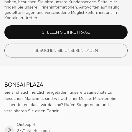
haben, besuchen Sie bitte unsere Kundenservice-Seite. Hier
finden Sie unsere Firmeninformationen, Antworten auf häufig
gestellte Fragen und verschiedene Möglichkeiten, mit uns in
Kontakt zu treten.
STELLEN SIE IHRE FRAGE
BESUCHEN SIE UNSEREN LADEN
BONSAI PLAZA
Sie sind auch herzlich eingeladen, unsere Baumschule zu
besuchen. Manchmal sind wir auf einer Messe. Möchten Sie
sicherstellen, dass wir da sind? Rufen Sie gerne an und
vereinbaren Sie einen Termin.
Omloop 4
2771 NL Boskoop