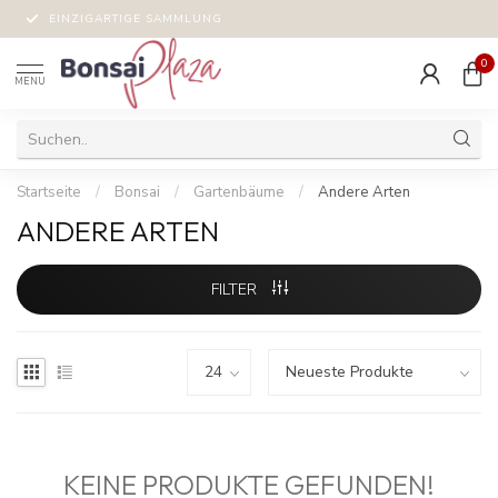
EINZIGARTIGE SAMMLUNG
0
MENU
Startseite
/
Bonsai
/
Gartenbäume
/
Andere Arten
ANDERE ARTEN
FILTER
KEINE PRODUKTE GEFUNDEN!