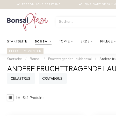
PERSÖNLICHE BERATUNG
EINZIGARTIGE SAM
STARTSEITE
BONSAI
TÖPFE
ERDE
PFLEGE
PFLEGE IM WINTER
Startseite
/
Bonsai
/
Fruchttragender Laubbonsai
/
Andere fr
ANDERE FRUCHTTRAGENDE LAU
CELASTRUS
CRATAEGUS
641
Produkte