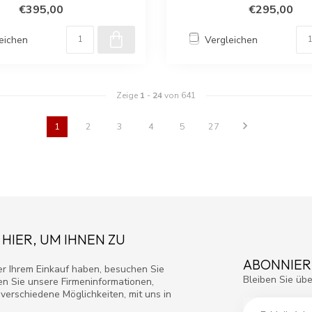
€395,00
€295,00
eichen
Vergleichen
Zeige
1
-
24
von 641
1
2
3
4
5
27
 HIER, UM IHNEN ZU
ABONNIER
r Ihrem Einkauf haben, besuchen Sie
Bleiben Sie übe
den Sie unsere Firmeninformationen,
verschiedene Möglichkeiten, mit uns in