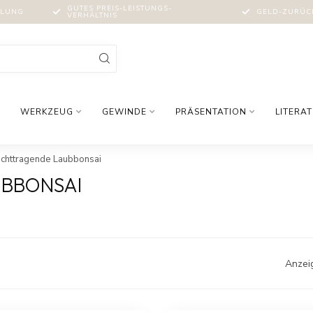
GUTES PREIS-LEISTUNGS-
MLUNG
GELD-ZURÜCK
VERHÄLTNIS
WERKZEUG
GEWINDE
PRÄSENTATION
LITERA
uchttragende Laubbonsai
BBONSAI
Anzei