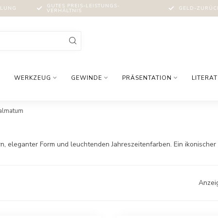
GUTES PREIS-LEISTUNGS-
MLUNG
GELD-ZURÜCK
VERHÄLTNIS
WERKZEUG
GEWINDE
PRÄSENTATION
LITERA
almatum
rn, eleganter Form und leuchtenden Jahreszeitenfarben. Ein ikonischer
Anzei