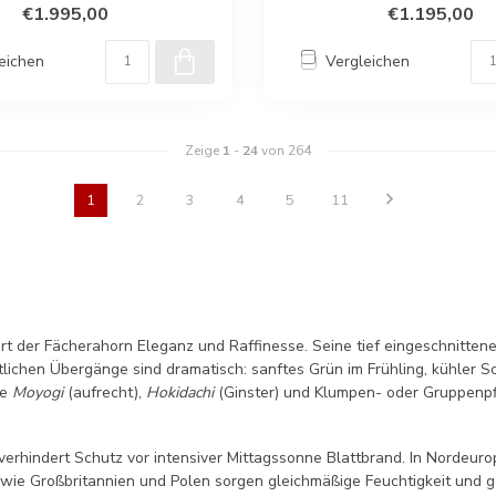
€1.995,00
€1.195,00
eichen
Vergleichen
Zeige
1
-
24
von 264
1
2
3
4
5
11
t der Fächerahorn Eleganz und Raffinesse. Seine tief eingeschnitten
eitlichen Übergänge sind dramatisch: sanftes Grün im Frühling, kühle
ie
Moyogi
(aufrecht),
Hokidachi
(Ginster) und Klumpen- oder Gruppenp
hindert Schutz vor intensiver Mittagssonne Blattbrand. In Nordeuropa 
en wie Großbritannien und Polen sorgen gleichmäßige Feuchtigkeit und 