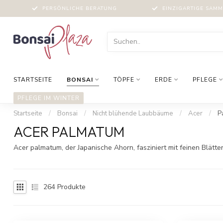
PERSÖNLICHE BERATUNG
EINZIGARTIGE SAM
STARTSEITE
BONSAI
TÖPFE
ERDE
PFLEGE
PFLEGE IM WINTER
Startseite
/
Bonsai
/
Nicht blühende Laubbäume
/
Acer
/
P
ACER PALMATUM
Acer palmatum, der Japanische Ahorn, fasziniert mit feinen Blätte
264
Produkte