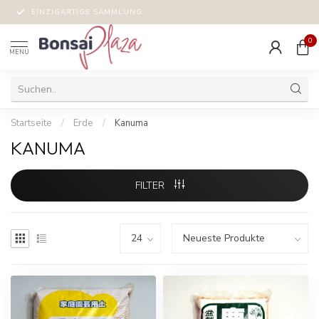
EINZIGARTIGE SAMMLUNG
0
MENU
Startseite
/
Erde
/
Kanuma
KANUMA
FILTER