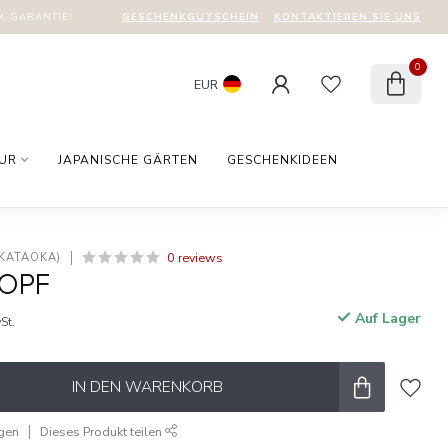
GESCHENKGUTSCHEIN
KONTAKTIEREN SIE UNS
-GARANTIE!
0
EUR
TUR
JAPANISCHE GÄRTEN
GESCHENKIDEEN
0 reviews
 KATAOKA)
TOPF
Auf Lager
St.
IN DEN WARENKORB
ügen
Dieses Produkt teilen