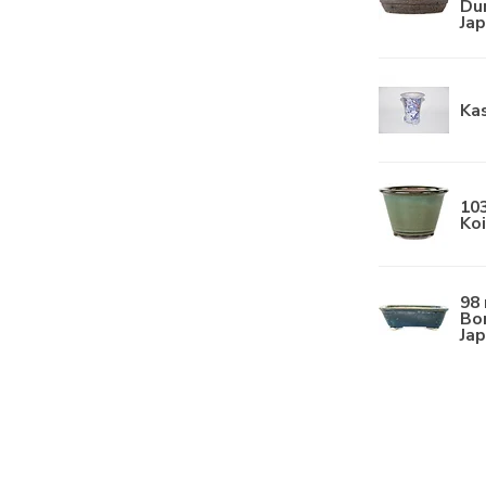
Dur
Ja
Ka
10
Koi
98
Bo
Ja