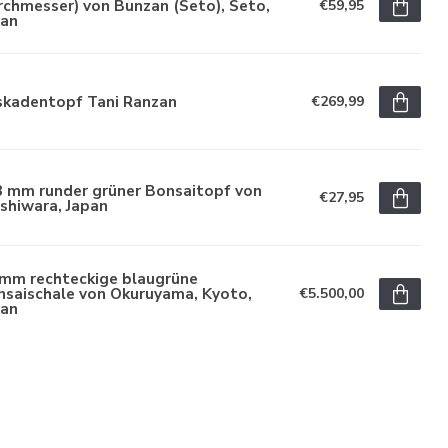
chmesser) von Bunzan (Seto), Seto,
€59,95
pan
skadentopf Tani Ranzan
€269,99
3 mm runder grüner Bonsaitopf von
€27,95
shiwara, Japan
 mm rechteckige blaugrüne
nsaischale von Okuruyama, Kyoto,
€5.500,00
pan