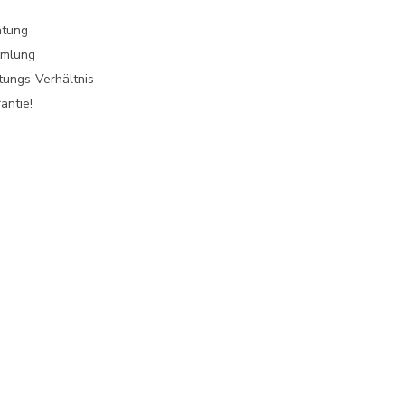
atung
mmlung
tungs-Verhältnis
antie!