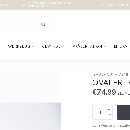
GUTES PREIS-LEISTUNGS-
MLUNG
GELD-ZURÜCK
VERHÄLTNIS
WERKZEUG
GEWINDE
PRÄSENTATION
LITERA
 SHUUHOU (HIDEMI
OVALER 
€74,99
Inkl. Mw
Zum Vergleich hinzuf