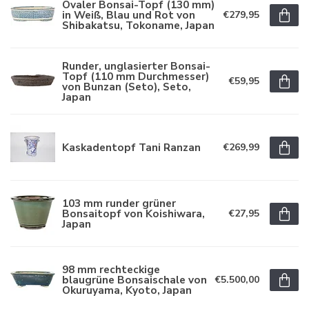
Ovaler Bonsai-Topf (130 mm)
in Weiß, Blau und Rot von
€279,95
Shibakatsu, Tokoname, Japan
Runder, unglasierter Bonsai-
Topf (110 mm Durchmesser)
€59,95
von Bunzan (Seto), Seto,
Japan
Kaskadentopf Tani Ranzan
€269,99
103 mm runder grüner
Bonsaitopf von Koishiwara,
€27,95
Japan
98 mm rechteckige
blaugrüne Bonsaischale von
€5.500,00
Okuruyama, Kyoto, Japan