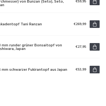
chmesser) von Bunzan (Seto), Seto,
€59,95
pan
skadentopf Tani Ranzan
€269,99
3 mm runder grüner Bonsaitopf von
€27,95
shiwara, Japan
4 mm schwarzer Fukirantopf aus Japan
€53,99