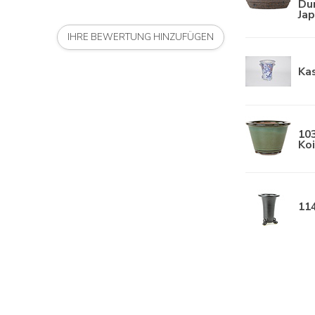
Dur
Ja
IHRE BEWERTUNG HINZUFÜGEN
Ka
10
Koi
11