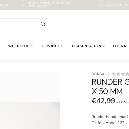
GUTES PREIS-LEISTUNGS-
MLUNG
GELD-ZURÜCK
VERHÄLTNIS
WERKZEUG
GEWINDE
PRÄSENTATION
LITERA
BONSAI
RUNDER G
X 50 MM
€42,99
Inkl. Mw
Runder handgemachte
Tiefe x Höhe: 122 x