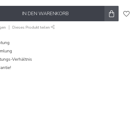
IN DEN WARENKORB
ügen
Dieses Produkt teilen
atung
mmlung
tungs-Verhältnis
antie!