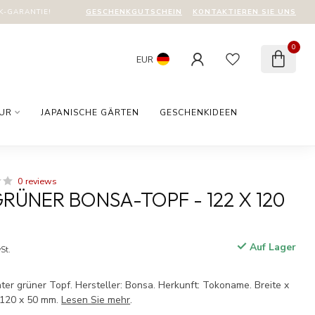
GESCHENKGUTSCHEIN
KONTAKTIEREN SIE UNS
-GARANTIE!
0
EUR
TUR
JAPANISCHE GÄRTEN
GESCHENKIDEEN
0 reviews
RÜNER BONSA-TOPF - 122 X 120
Auf Lager
St.
r grüner Topf. Hersteller: Bonsa. Herkunft: Tokoname. Breite x
 120 x 50 mm.
Lesen Sie mehr
.