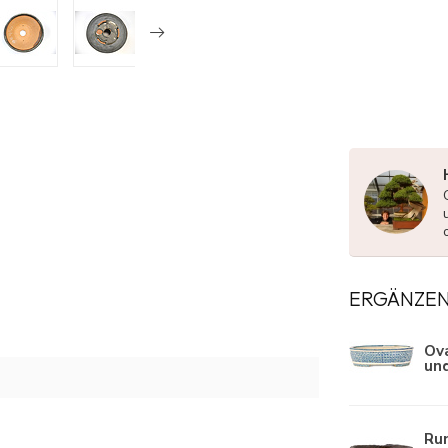
ERGÄNZE
Ova
un
Run