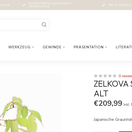
GUTES PREIS-LEISTUNGS-
MLUNG
GELD-ZURÜCK
VERHÄLTNIS
WERKZEUG
GEWINDE
PRÄSENTATION
LITERA
0 revie
ZELKOVA S
ALT
€209,99
Inkl.
Japanische Graurind