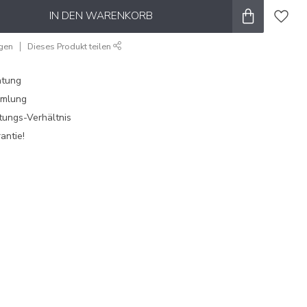
IN DEN WARENKORB
ügen
Dieses Produkt teilen
atung
mmlung
tungs-Verhältnis
antie!