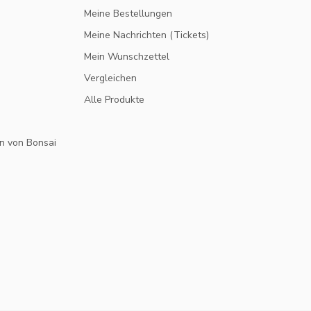
Meine Bestellungen
Meine Nachrichten (Tickets)
Mein Wunschzettel
Vergleichen
Alle Produkte
n von Bonsai
10% RABATT
MELDE DICH FÜR UNSEREN NEWSLETTER AN UND
VERPASSE KEINE ANGEBOTE UND NEUIGKEITEN MEH