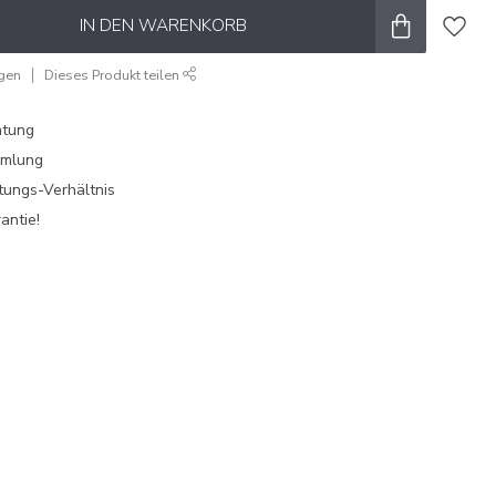
IN DEN WARENKORB
ügen
Dieses Produkt teilen
atung
mmlung
tungs-Verhältnis
antie!