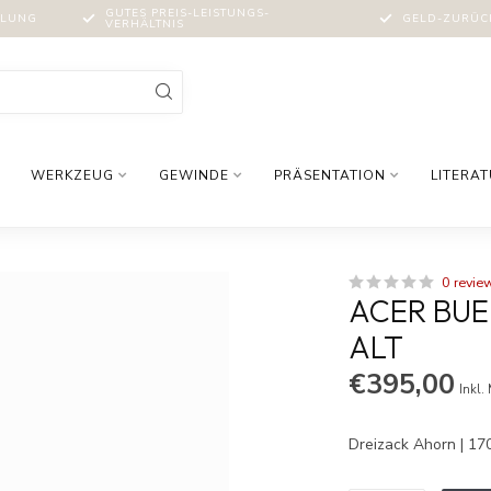
GUTES PREIS-LEISTUNGS-
MLUNG
GELD-ZURÜCK
VERHÄLTNIS
WERKZEUG
GEWINDE
PRÄSENTATION
LITERA
0 revie
ACER BUER
ALT
€395,00
Inkl.
Dreizack Ahorn | 17