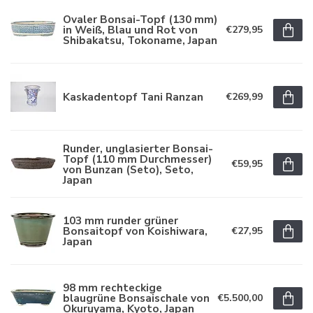
Ovaler Bonsai-Topf (130 mm)
in Weiß, Blau und Rot von
€279,95
Shibakatsu, Tokoname, Japan
Kaskadentopf Tani Ranzan
€269,99
Runder, unglasierter Bonsai-
Topf (110 mm Durchmesser)
€59,95
von Bunzan (Seto), Seto,
Japan
103 mm runder grüner
Bonsaitopf von Koishiwara,
€27,95
Japan
98 mm rechteckige
blaugrüne Bonsaischale von
€5.500,00
Okuruyama, Kyoto, Japan