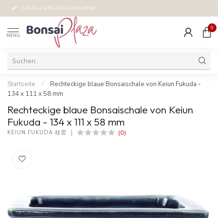
GELD-ZURÜCK-GARANTIE!
0
MENU
Startseite
/
Rechteckige blaue Bonsaischale von Keiun Fukuda -
134 x 111 x 58 mm
Rechteckige blaue Bonsaischale von Keiun
Fukuda - 134 x 111 x 58 mm
(0)
KEIUN FUKUDA 桂雲