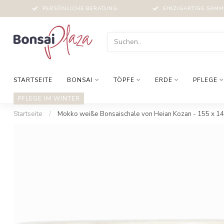
PERSÖNLICHE BERATUNG
EINZIGARTIGE SAM
STARTSEITE
BONSAI
TÖPFE
ERDE
PFLEGE
PFLEGE IM WINTER
Startseite
/
Mokko weiße Bonsaischale von Heian Kozan - 155 x 1