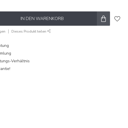
IN DEN WARENKORB
ügen
Dieses Produkt teilen
atung
mmlung
tungs-Verhältnis
antie!