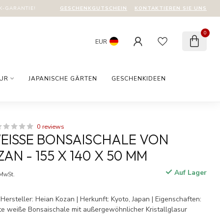
GESCHENKGUTSCHEIN
KONTAKTIEREN SIE UNS
-GARANTIE!
0
EUR
TUR
JAPANISCHE GÄRTEN
GESCHENKIDEEN
0 reviews
ISSE BONSAISCHALE VON H
N - 155 X 140 X 50 MM
Auf Lager
 MwSt.
Hersteller: Heian Kozan | Herkunft: Kyoto, Japan | Eigenschaften:
e weiße Bonsaischale mit außergewöhnlicher Kristallglasur