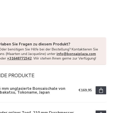
Haben Sie Fragen zu diesem Produkt?
Oder benötigen Sie Hilfe bei der Bestellung? Kontaktieren Sie
uns (Maarten und Jacqueline) unter
info@bonsaiplaza.com
oder
+31648772342
. Wir stehen Ihnen gerne zur Verfügung!
NDE PRODUKTE
5 mm unglasierte Bonsaischale von
€169,95
ibakatsu, Tokoname, Japan
nder grüner Topf, 210 mm Durchmesser,