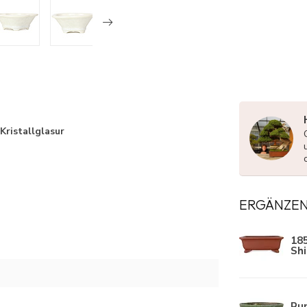
ristallglasur
ERGÄNZE
18
Sh
Ru