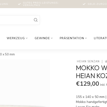
GUTES PREIS-LEISTUNGS-
MLUNG
GELD-ZURÜCK
VERHÄLTNIS
WERKZEUG
GEWINDE
PRÄSENTATION
LITERA
40 x 50 mm
 HEIAN SENZAN
MOKKO WE
EIAN KOZA
€129,00
Inkl.
155 x 140 x 50 mm | 
Mokko handgefertigt
Lesen Sie mehr
.