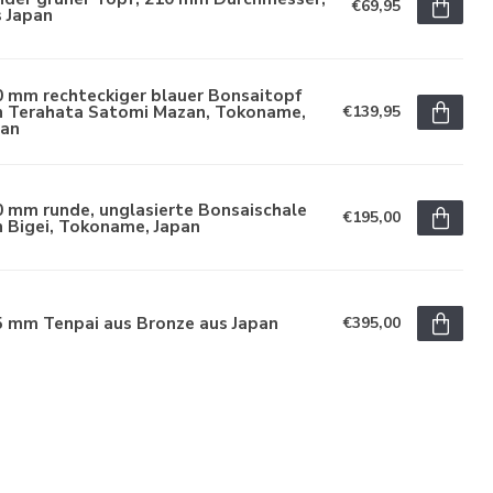
€69,95
 Japan
0 mm rechteckiger blauer Bonsaitopf
n Terahata Satomi Mazan, Tokoname,
€139,95
pan
 mm runde, unglasierte Bonsaischale
€195,00
 Bigei, Tokoname, Japan
5 mm Tenpai aus Bronze aus Japan
€395,00