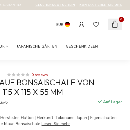
GESCHENKGUTSCHEIN
KONTAKTIEREN SIE UNS
-GARANTIE!
0
EUR
TUR
JAPANISCHE GÄRTEN
GESCHENKIDEEN
0 reviews
I
LAUE BONSAISCHALE VON
115 X 115 X 55 MM
Auf Lager
 MwSt.
Hersteller: Hattori | Herkunft: Tokoname, Japan | Eigenschaften:
te blaue Bonsaischale
Lesen Sie mehr
.