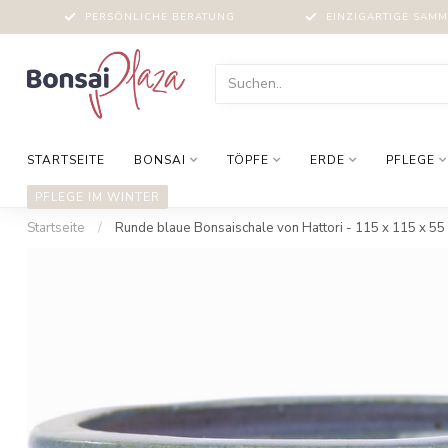
PERSÖNLICHE BERATUNG
EINZIGARTIGE SAM
STARTSEITE
BONSAI
TÖPFE
ERDE
PFLEGE
PFLEGE IM WINTER
Startseite
/
Runde blaue Bonsaischale von Hattori - 115 x 115 x 5