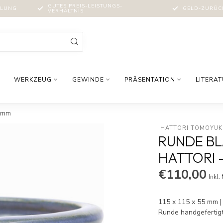
GUTES PREIS-LEISTUNGS-
MLUNG
GELD-ZURÜCK
VERHÄLTNIS
WERKZEUG
GEWINDE
PRÄSENTATION
LITERA
5 mm
 HATTORI TOMOYUK
RUNDE B
HATTORI - 
€110,00
Inkl.
115 x 115 x 55 mm | 
Runde handgefertig