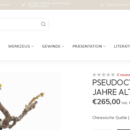
GUTES PREIS-LEISTUNGS-
MLUNG
GELD-ZURÜCK
VERHÄLTNIS
WERKZEUG
GEWINDE
PRÄSENTATION
LITERA
0 revie
PSEUDOCYD
JAHRE AL
€265,00
Inkl.
Chinesische Quitte 