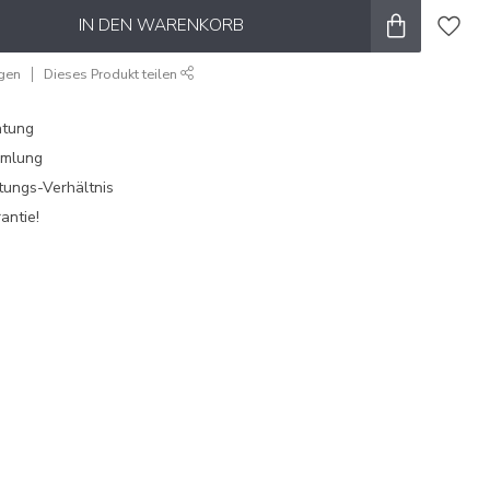
IN DEN WARENKORB
ügen
Dieses Produkt teilen
atung
mmlung
tungs-Verhältnis
antie!