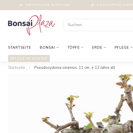
PERSÖNLICHE BERATUNG
EINZIGARTIGE SAM
STARTSEITE
BONSAI
TÖPFE
ERDE
PFLEGE
PFLEGE IM WINTER
Startseite
/
Pseudocydonia sinensis, 11 cm, ± 12 Jahre alt