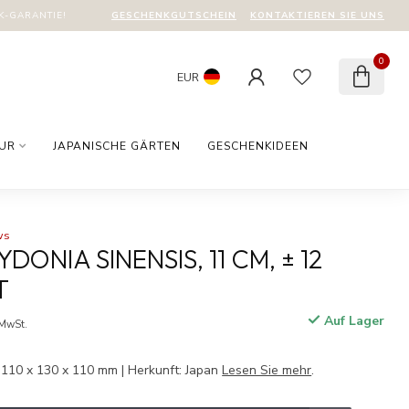
GESCHENKGUTSCHEIN
KONTAKTIEREN SIE UNS
-GARANTIE!
0
EUR
TUR
JAPANISCHE GÄRTEN
GESCHENKIDEEN
ws
ONIA SINENSIS, 11 CM, ± 12
T
Auf Lager
 MwSt.
| 110 x 130 x 110 mm | Herkunft: Japan
Lesen Sie mehr
.