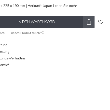
5 x 225 x 190 mm | Herkunft: Japan
Lesen Sie mehr
.
IN DEN WARENKORB
ügen
Dieses Produkt teilen
atung
mmlung
tungs-Verhältnis
antie!