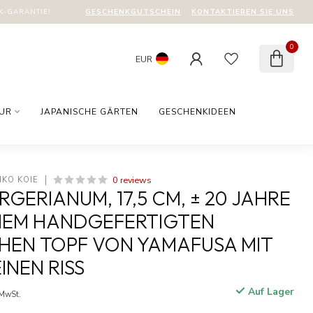
GESCHENKGUTSCHEIN
KONTAKTIEREN SIE UNS
-GARANTIE!
0
EUR
TUR
JAPANISCHE GÄRTEN
GESCHENKIDEEN
0 reviews
IKO KOIE
GERIANUM, 17,5 CM, ± 20 JAHRE
EINEM HANDGEFERTIGTEN
HEN TOPF VON YAMAFUSA MIT
INEN RISS
Auf Lager
 MwSt.