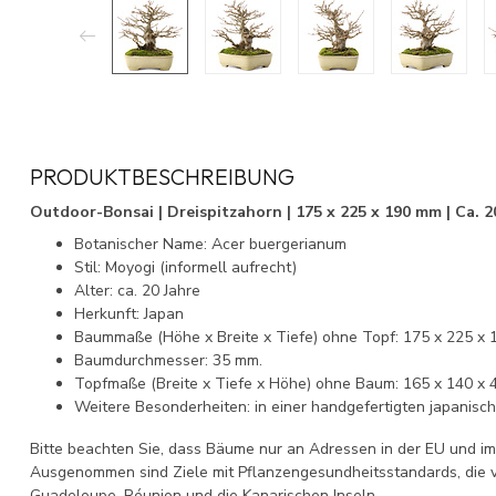
PRODUKTBESCHREIBUNG
Outdoor-Bonsai | Dreispitzahorn | 175 x 225 x 190 mm | Ca. 20
Botanischer Name: Acer buergerianum
Stil: Moyogi (informell aufrecht)
Alter: ca. 20 Jahre
Herkunft: Japan
Baummaße (Höhe x Breite x Tiefe) ohne Topf: 175 x 225 x 
Baumdurchmesser: 35 mm.
Topfmaße (Breite x Tiefe x Höhe) ohne Baum: 165 x 140 x 
Weitere Besonderheiten: in einer handgefertigten japanisc
Bitte beachten Sie, dass Bäume nur an Adressen in der EU und im
Ausgenommen sind Ziele mit Pflanzengesundheitsstandards, die 
Guadeloupe, Réunion und die Kanarischen Inseln.