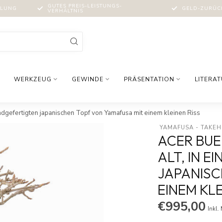
GUTES PREIS-LEISTUNGS-
MLUNG
GELD-ZURÜCK
VERHÄLTNIS
WERKZEUG
GEWINDE
PRÄSENTATION
LITERA
andgefertigten japanischen Topf von Yamafusa mit einem kleinen Riss
 YAMAFUSA - TAKEH
ACER BUER
ALT, IN 
JAPANISC
EINEM KLE
€995,00
Inkl.