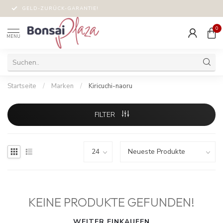
GELD-ZURÜCK-GARANTIE!
0
MENU
Startseite
/
Marken
/
Kiricuchi-naoru
FILTER
KEINE PRODUKTE GEFUNDEN!
WEITER EINKAUFEN