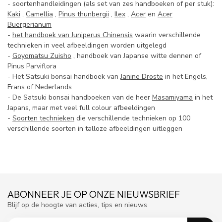
- soortenhandleidingen (als set van zes handboeken of per stuk):
Kaki
,
Camellia
,
Pinus thunbergii
,
Ilex
,
Acer
en
Acer
Buergerianum
-
het handboek van Juniperus Chinensis
waarin verschillende
technieken in veel afbeeldingen worden uitgelegd
-
Goyomatsu Zuisho
, handboek van Japanse witte dennen of
Pinus Parviflora
- Het Satsuki bonsai handboek van
Janine Droste
in het Engels,
Frans of Nederlands
- De Satsuki bonsai handboeken van de heer
Masamiyama
in het
Japans, maar met veel full colour afbeeldingen
-
Soorten technieken
die verschillende technieken op 100
verschillende soorten in talloze afbeeldingen uitleggen
ABONNEER JE OP ONZE NIEUWSBRIEF
Blijf op de hoogte van acties, tips en nieuws