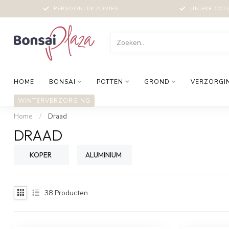
PERSOONLIJK ADVIES
UNIEKE COL
HOME
BONSAI
POTTEN
GROND
VERZORGI
WINTERVERZORGING
Home
/
Draad
DRAAD
KOPER
ALUMINIUM
38
Producten