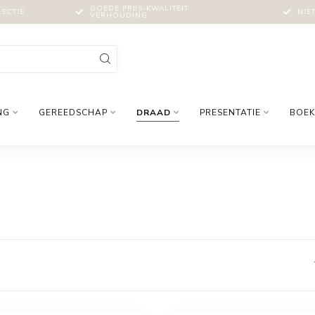
GOEDE PRIJS-KWALITEIT
LECTIE
NIE
VERHOUDING
NG
GEREEDSCHAP
DRAAD
PRESENTATIE
BOEK