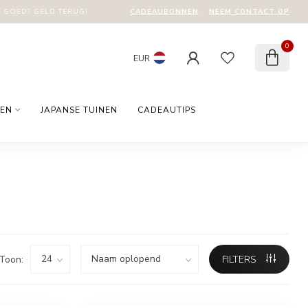
CADEAUBONNEN
NEEM CONTACT OP
T GOED? GELD TERUG!
0
EUR
EN
JAPANSE TUINEN
CADEAUTIPS
Toon:
FILTERS