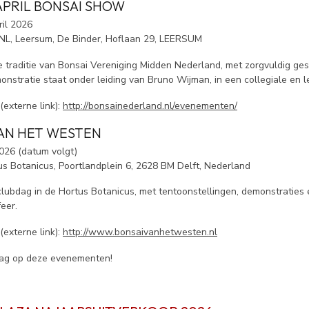
PRIL BONSAI SHOW
il 2026
, Leersum, De Binder, Hoflaan 29, LEERSUM
e traditie van Bonsai Vereniging Midden Nederland, met zorgvuldig g
nstratie staat onder leiding van Bruno Wijman, in een collegiale en l
externe link):
http://bonsainederland.nl/evenementen/
AN HET WESTEN
026 (datum volgt)
s Botanicus, Poortlandplein 6, 2628 BM Delft, Nederland
lubdag in de Hortus Botanicus, met tentoonstellingen, demonstraties 
eer.
externe link):
http://www.bonsaivanhetwesten.nl
aag op deze evenementen!