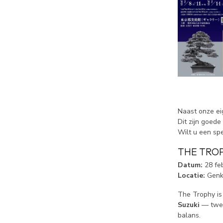
Naast onze ei
Dit zijn goed
Wilt u een sp
THE TRO
Datum:
28 feb
Locatie:
Genk,
The Trophy is 
Suzuki
— twee 
balans.