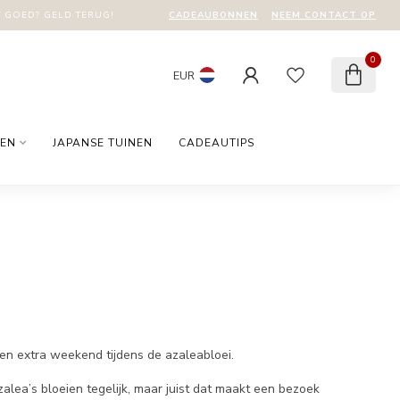
CADEAUBONNEN
NEEM CONTACT OP
T GOED? GELD TERUG!
0
EUR
EN
JAPANSE TUINEN
CADEAUTIPS
een extra weekend tijdens de azaleabloei.
zalea’s bloeien tegelijk, maar juist dat maakt een bezoek