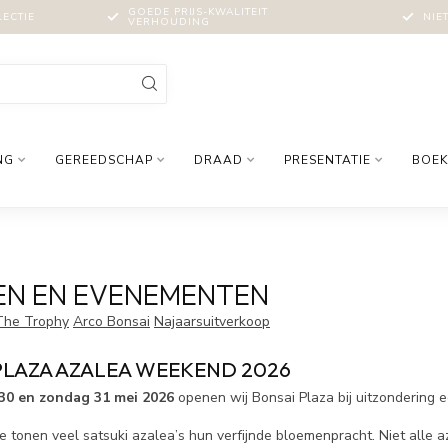
GOEDE PRIJS-KWALITEIT
LECTIE
NIE
VERHOUDING
NG
GEREEDSCHAP
DRAAD
PRESENTATIE
BOEK
EN EN EVENEMENTEN
The Trophy
Arco Bonsai
Najaarsuitverkoop
PLAZA AZALEA WEEKEND 2026
30 en zondag 31 mei 2026
openen wij Bonsai Plaza bij uitzondering 
e tonen veel satsuki azalea’s hun verfijnde bloemenpracht. Niet alle a