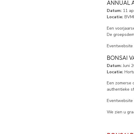
ANNUAL A
Datum:
11 apr
Locatie:
BVMNL
Een voorjaars
De groepsdemo
Eventwebsite (
BONSAI V
Datum:
Juni 2
Locatie:
Hortu
Een zomerse c
authentieke sf
Eventwebsite (
We zien u gr