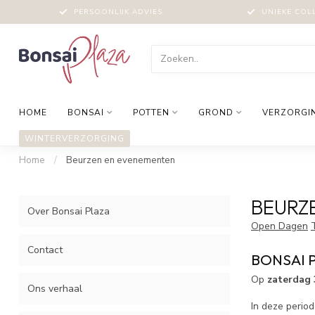
PERSOONLIJK ADVIES
UNIEKE COL
HOME
BONSAI
POTTEN
GROND
VERZORGI
WINTERVERZORGING
Home
/
Beurzen en evenementen
BEURZ
Over Bonsai Plaza
Open Dagen
Contact
BONSAI 
Op
zaterdag 
Ons verhaal
In deze period