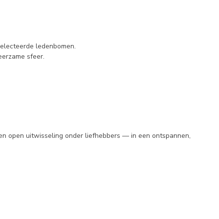
eselecteerde ledenbomen.
eerzame sfeer.
en open uitwisseling onder liefhebbers — in een ontspannen,