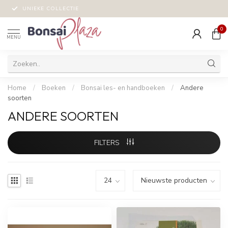
UNIEKE COLLECTIE
0
MENU
Home
/
Boeken
/
Bonsai les- en handboeken
/
Andere
soorten
ANDERE SOORTEN
FILTERS