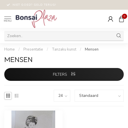
NIET GOED? GELD TERUG!
0
MENU
Home
/
Presentatie
/
Tanzaku kunst
/
Mensen
MENSEN
FILTERS