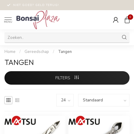
NIET GOED? GELD TERUG!
0
MENU
Home
/
Gereedschap
/
Tangen
TANGEN
FILTERS