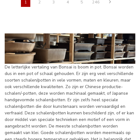
1
2
3
4
5
246
De letterlijke vertaling van Bonsai is boom in pot. Bonsai worden
dus in een pot of schaal gehouden. Er zijn erg veel verschillende
soorten schalen/potten in vele vormen, maten en kleuren, maar
ook verschillende kwaliteiten. Zo zijn er Chinese productie-
schalen/-potten, deze worden machinaal gemaakt, of Japanse
handgevormde schalen/potten. Er zijn zelfs heel speciale
schalen/potten die door kunstenaars worden vervaardigd en
verfraaid. Deze schalen/potten kunnen beschilderd zijn, of er kan
door middel van speciale technieken een motief of een vorm in
aangebracht worden. De meeste schalen/potten worden
gemaakt van klei. Goede schalen/potten worden meermaals op
een steeds hogere temperatuur gebakken. Het is belangrijk dat