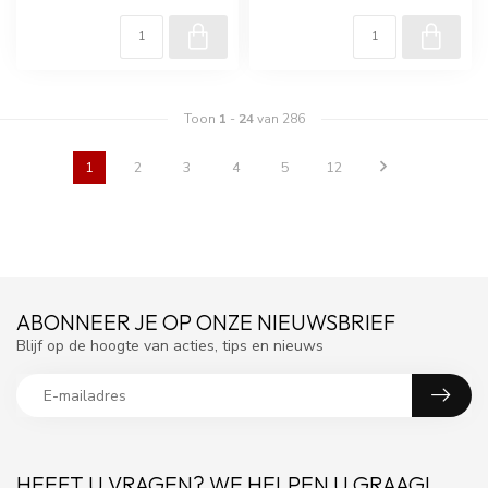
Toon
1
-
24
van 286
1
2
3
4
5
12
ABONNEER JE OP ONZE NIEUWSBRIEF
Blijf op de hoogte van acties, tips en nieuws
HEEFT U VRAGEN? WE HELPEN U GRAAG!