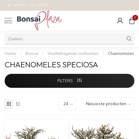
UNIEKE COLLECTIE
0
MENU
Home
/
Bonsai
/
Vruchtdragende loofbomen
/
Chaenomeles
CHAENOMELES SPECIOSA
FILTERS