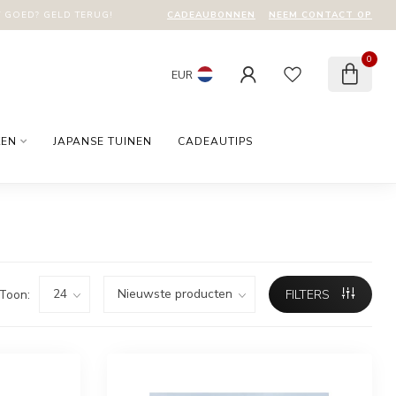
CADEAUBONNEN
NEEM CONTACT OP
T GOED? GELD TERUG!
0
EUR
KEN
JAPANSE TUINEN
CADEAUTIPS
Toon:
FILTERS