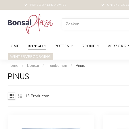
PERSOONLIJK ADVIES
UNIEKE COL
HOME
BONSAI
POTTEN
GROND
VERZORGI
WINTERVERZORGING
Home
/
Bonsai
/
Tuinbomen
/
Pinus
PINUS
13
Producten