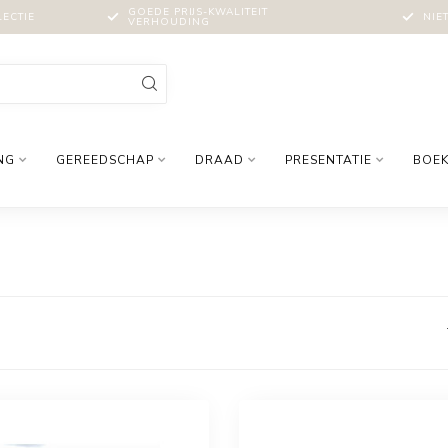
GOEDE PRIJS-KWALITEIT
LECTIE
NIE
VERHOUDING
NG
GEREEDSCHAP
DRAAD
PRESENTATIE
BOE