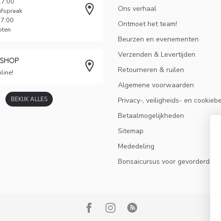
17:00
Ons verhaal
afspraak
17:00
Ontmoet het team!
oten
Beurzen en evenementen
Verzenden & Levertijden
BSHOP
Retourneren & ruilen
line!
Algemene voorwaarden
BEKIJK ALLES
Privacy-, veiligheids- en cookieb
Betaalmogelijkheden
Sitemap
Mededeling
Bonsaicursus voor gevorderden