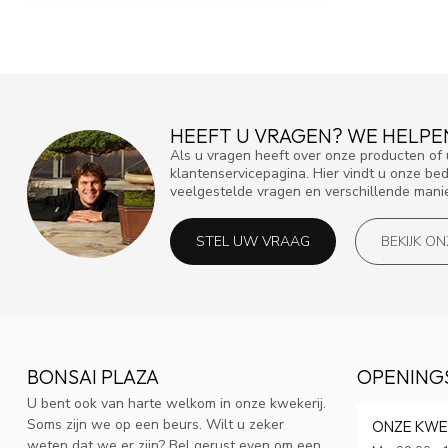
HEEFT U VRAGEN? WE HELPE
Als u vragen heeft over onze producten o
klantenservicepagina. Hier vindt u onze be
veelgestelde vragen en verschillende mani
STEL UW VRAAG
BEKIJK O
BONSAI PLAZA
OPENING
U bent ook van harte welkom in onze kwekerij.
Soms zijn we op een beurs. Wilt u zeker
ONZE KWE
weten dat we er zijn? Bel gerust even om een