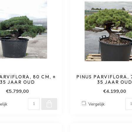
ARVIFLORA, 80 CM, ±
PINUS PARVIFLORA, 
35 JAAR OUD
35 JAAR OU
€5.799,00
€4.199,00
elijk
Vergelijk