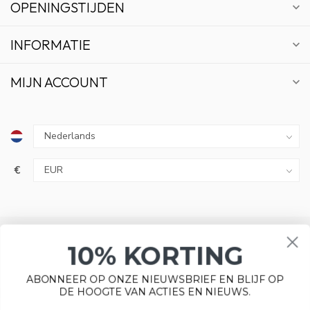
OPENINGSTIJDEN
INFORMATIE
MIJN ACCOUNT
10% KORTING
€
ABONNEER OP ONZE NIEUWSBRIEF EN BLIJF OP
DE HOOGTE VAN ACTIES EN NIEUWS.
ABONNEER
Wij slaan cookies op om onze website te verbeteren. Is dat
akkoord?
Ja
Nee
© Copyright 2026 Bonsai Plaza
Meer over cookies »