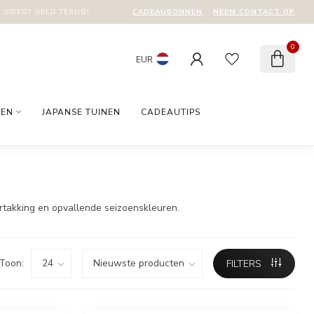
CADEAUBONNEN
NEEM CONTACT OP
T GOED? GELD TERUG!
0
EUR
KEN
JAPANSE TUINEN
CADEAUTIPS
ertakking en opvallende seizoenskleuren.
Toon:
FILTERS