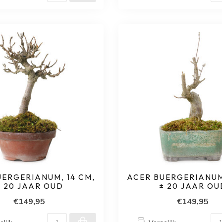
UERGERIANUM, 14 CM,
ACER BUERGERIANUM,
± 20 JAAR OUD
± 20 JAAR OU
€149,95
€149,95