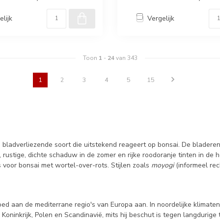
elijk
Vergelijk
Toon
1
-
24
van 343
1
2
3
4
5
15
ladverliezende soort die uitstekend reageert op bonsai. De bladeren z
, rustige, dichte schaduw in de zomer en rijke roodoranje tinten in de
s voor bonsai met wortel-over-rots. Stijlen zoals
moyogi
(informeel re
ed aan de mediterrane regio's van Europa aan. In noordelijke klimaten
d Koninkrijk, Polen en Scandinavië, mits hij beschut is tegen langdurig