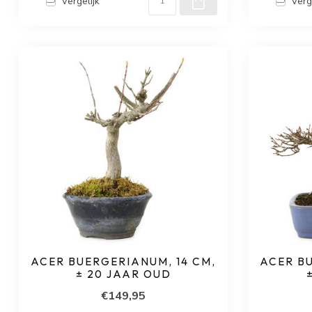
Vergelijk
Verg
ACER BUERGERIANUM, 14 CM,
ACER BU
± 20 JAAR OUD
€149,95