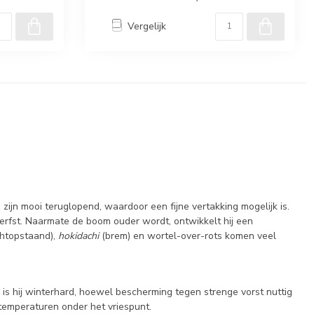
Vergelijk
ijn mooi teruglopend, waardoor een fijne vertakking mogelijk is.
 herfst. Naarmate de boom ouder wordt, ontwikkelt hij een
chtopstaand),
hokidachi
(brem) en wortel-over-rots komen veel
 is hij winterhard, hoewel bescherming tegen strenge vorst nuttig
e temperaturen onder het vriespunt.