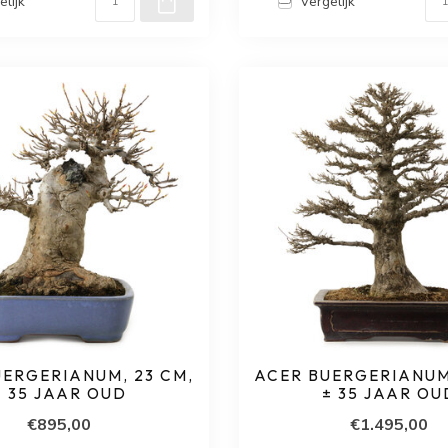
elijk
Vergelijk
ERGERIANUM, 23 CM,
ACER BUERGERIANUM
± 35 JAAR OUD
± 35 JAAR OU
€895,00
€1.495,00