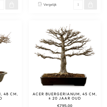
Vergelijk
, 48 CM,
ACER BUERGERIANUM, 45 CM,
D
± 20 JAAR OUD
€795,00