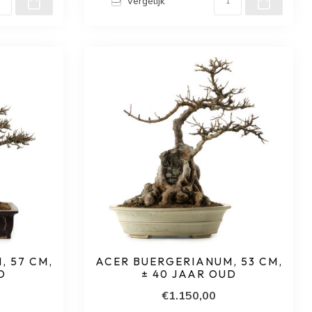
Vergelijk
, 57 CM,
ACER BUERGERIANUM, 53 CM,
D
± 40 JAAR OUD
€1.150,00