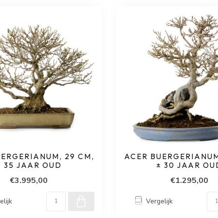
ERGERIANUM, 29 CM,
ACER BUERGERIANUM,
± 35 JAAR OUD
± 30 JAAR OU
€3.995,00
€1.295,00
elijk
Vergelijk