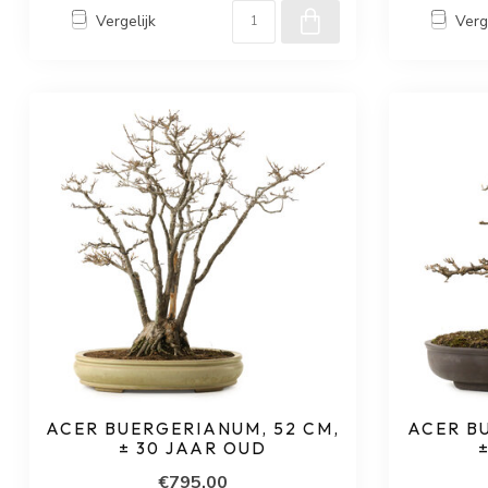
Vergelijk
Verg
ACER BUERGERIANUM, 52 CM,
ACER B
± 30 JAAR OUD
€795,00