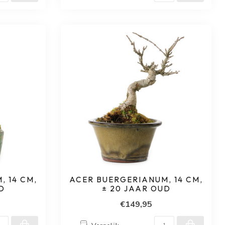
 14 CM,
ACER BUERGERIANUM, 14 CM,
D
± 20 JAAR OUD
€149,95