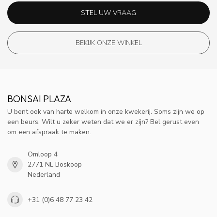
STEL UW VRAAG
BEKIJK ONZE WINKEL
BONSAI PLAZA
U bent ook van harte welkom in onze kwekerij. Soms zijn we op
een beurs. Wilt u zeker weten dat we er zijn? Bel gerust even
om een afspraak te maken.
Omloop 4
2771 NL Boskoop
Nederland
+31 (0)6 48 77 23 42