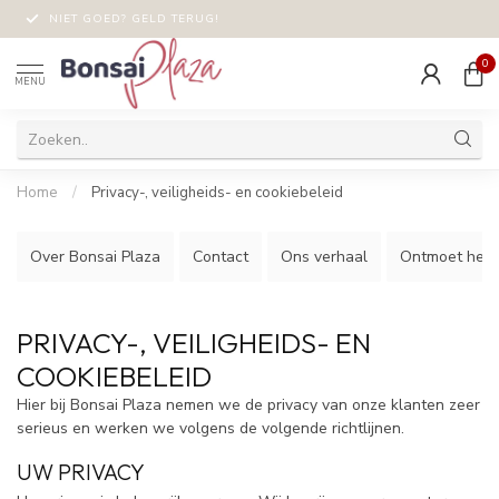
NIET GOED? GELD TERUG!
0
MENU
Home
/
Privacy-, veiligheids- en cookiebeleid
Over Bonsai Plaza
Contact
Ons verhaal
Ontmoet het 
PRIVACY-, VEILIGHEIDS- EN
COOKIEBELEID
Hier bij Bonsai Plaza nemen we de privacy van onze klanten zeer
serieus en werken we volgens de volgende richtlijnen.
UW PRIVACY