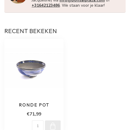
Jacqueline) via
info@bonsaiplaza.com
of
+31642123486
. We staan voor je klaar!
RECENT BEKEKEN
RONDE POT
€71,99