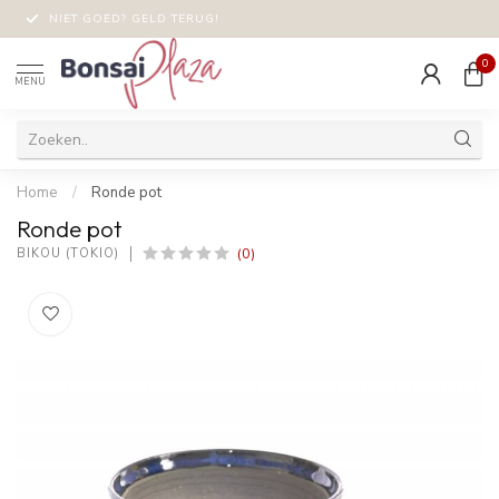
NIET GOED? GELD TERUG!
0
MENU
Home
/
Ronde pot
Ronde pot
(0)
BIKOU (TOKIO)