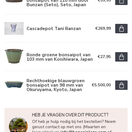
bonsaipot van 110 mm door
€59,95
Bunzan (Seto), Seto, Japan
Cascadepot Tani Ranzan
€269,99
Ronde groene bonsaipot van
€27,95
103 mm van Koishiwara, Japan
Rechthoekige blauwgroen
bonsaipot van 98 mm van
€5.500,00
Okuruyama, Kyoto, Japan
HEB JE VRAGEN OVER DIT PRODUCT?
Of heb je hulp nodig bij het bestellen? Neem
gerust contact op met ons (Maarten en