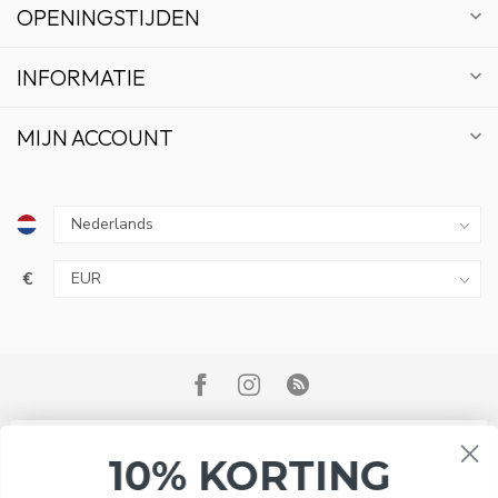
OPENINGSTIJDEN
INFORMATIE
MIJN ACCOUNT
€
10% KORTING
ABONNEER OP ONZE NIEUWSBRIEF EN BLIJF OP
DE HOOGTE VAN ACTIES EN NIEUWS.
Wij slaan cookies op om onze website te verbeteren. Is dat
© Copyright 2026 Bonsai Plaza
akkoord?
Ja
Nee
Meer over cookies »