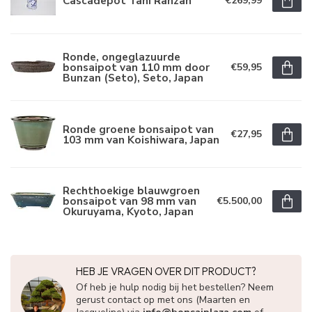
Cascadepot Tani Ranzan
€269,99
Ronde, ongeglazuurde
bonsaipot van 110 mm door
€59,95
Bunzan (Seto), Seto, Japan
Ronde groene bonsaipot van
€27,95
103 mm van Koishiwara, Japan
Rechthoekige blauwgroen
bonsaipot van 98 mm van
€5.500,00
Okuruyama, Kyoto, Japan
HEB JE VRAGEN OVER DIT PRODUCT?
Of heb je hulp nodig bij het bestellen? Neem
gerust contact op met ons (Maarten en