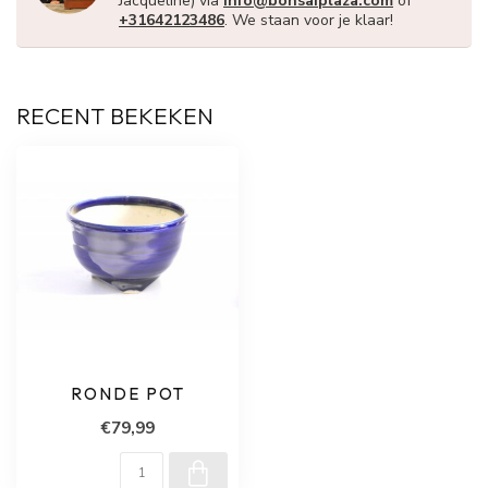
Jacqueline) via
info@bonsaiplaza.com
of
+31642123486
. We staan voor je klaar!
RECENT BEKEKEN
RONDE POT
€79,99