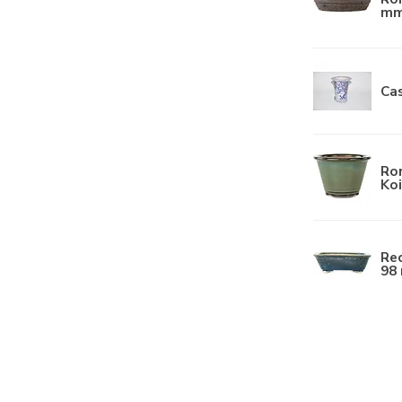
mm
Ca
Ro
Koi
Re
98