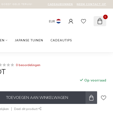
CADEAUBONNEN
NEEM CONTACT OP
T GOED? GELD TERUG!
0
EUR
EN
JAPANSE TUINEN
CADEAUTIPS
0 beoordelingen
OT
Op voorraad
w
TOEVOEGEN AAN WINKELWAGEN
lijken
Deel dit product