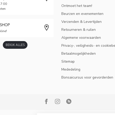
17:00
Ontmoet het team!
oten
Beurzen en evenementen
Verzenden & Levertijden
BSHOP
Retourneren & ruilen
line!
Algemene voorwaarden
BEKIJK ALLES
Privacy-, veiligheids- en cookieb
Betaalmogelijkheden
Sitemap
Mededeling
Bonsaicursus voor gevorderden