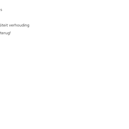
es
iteit verhouding
terug!