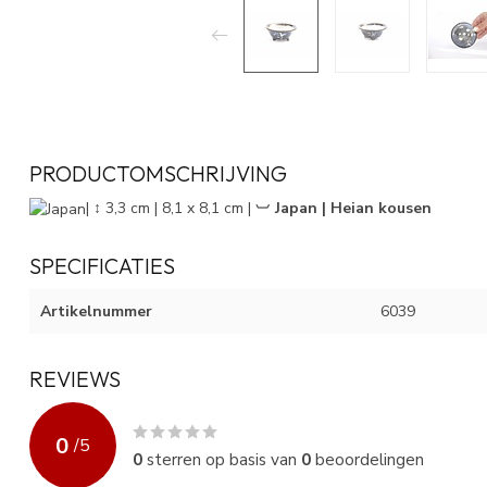
PRODUCTOMSCHRIJVING
| ↕ 3,3 cm | 8,1 x 8,1 cm |
︺ Japan | Heian kousen
SPECIFICATIES
Artikelnummer
6039
REVIEWS
0
/
5
0
sterren op basis van
0
beoordelingen