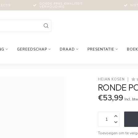
GOEDE PRIJS-KWALITEIT
LECTIE
NIE
VERHOUDING
NG
GEREEDSCHAP
DRAAD
PRESENTATIE
BOEK
HEIAN KOSEN
RONDE P
€53,99
Incl. bt
Toevoegen om te verge