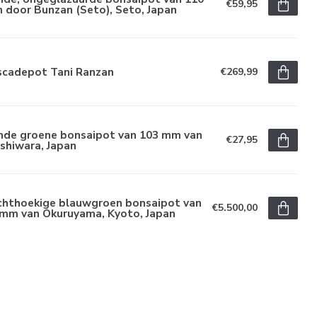
€59,95
 door Bunzan (Seto), Seto, Japan
scadepot Tani Ranzan
€269,99
nde groene bonsaipot van 103 mm van
€27,95
shiwara, Japan
chthoekige blauwgroen bonsaipot van
€5.500,00
 mm van Okuruyama, Kyoto, Japan