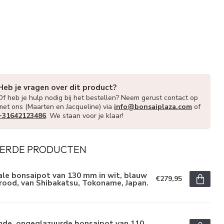
Heb je vragen over dit product?
Of heb je hulp nodig bij het bestellen? Neem gerust contact op
met ons (Maarten en Jacqueline) via
info@bonsaiplaza.com
of
+31642123486
. We staan voor je klaar!
ERDE PRODUCTEN
le bonsaipot van 130 mm in wit, blauw
€279,95
rood, van Shibakatsu, Tokoname, Japan.
nde, ongeglazuurde bonsaipot van 110