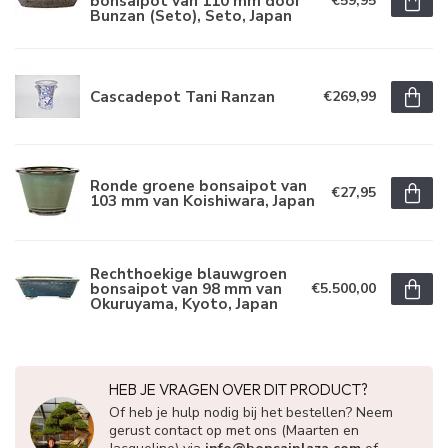
bonsaipot van 110 mm door
€59,95
Bunzan (Seto), Seto, Japan
Cascadepot Tani Ranzan
€269,99
Ronde groene bonsaipot van
€27,95
103 mm van Koishiwara, Japan
Rechthoekige blauwgroen
bonsaipot van 98 mm van
€5.500,00
Okuruyama, Kyoto, Japan
HEB JE VRAGEN OVER DIT PRODUCT?
Of heb je hulp nodig bij het bestellen? Neem
gerust contact op met ons (Maarten en