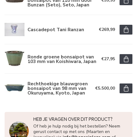
bonsaipot van 110 mm door
€59,95
Bunzan (Seto), Seto, Japan
Cascadepot Tani Ranzan
€269,99
Ronde groene bonsaipot van
€27,95
103 mm van Koishiwara, Japan
Rechthoekige blauwgroen
bonsaipot van 98 mm van
€5.500,00
Okuruyama, Kyoto, Japan
HEB JE VRAGEN OVER DIT PRODUCT?
Of heb je hulp nodig bij het bestellen? Neem
gerust contact op met ons (Maarten en