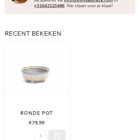
Jacqueline) via
info@bonsaiplaza.com
of
+31642123486
. We staan voor je klaar!
RECENT BEKEKEN
RONDE POT
€79,99