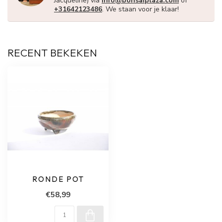
Jacqueline) via
info@bonsaiplaza.com
of
+31642123486
. We staan voor je klaar!
RECENT BEKEKEN
RONDE POT
€58,99