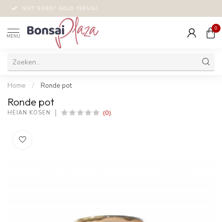
NIET GOED? GELD TERUG!
0
MENU
Home
/
Ronde pot
Ronde pot
(0)
HEIAN KOSEN