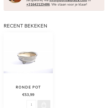
Jacqueline) via
info@bonsaiplaza.com
of
+31642123486
. We staan voor je klaar!
RECENT BEKEKEN
RONDE POT
€53,99