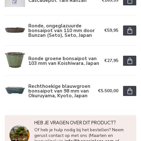
Cascadepot Tani Ranzan
€269,99
Ronde, ongeglazuurde
bonsaipot van 110 mm door
€59,95
Bunzan (Seto), Seto, Japan
Ronde groene bonsaipot van
€27,95
103 mm van Koishiwara, Japan
Rechthoekige blauwgroen
bonsaipot van 98 mm van
€5.500,00
Okuruyama, Kyoto, Japan
HEB JE VRAGEN OVER DIT PRODUCT?
Of heb je hulp nodig bij het bestellen? Neem
gerust contact op met ons (Maarten en