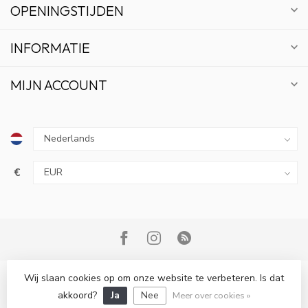
OPENINGSTIJDEN
INFORMATIE
MIJN ACCOUNT
€
Wij slaan cookies op om onze website te verbeteren. Is dat
10% KORTING
© Copyright 2026 Bonsai Plaza
akkoord?
Ja
Nee
Meer over cookies »