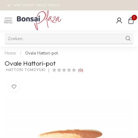
NIET GOED? GELD TERUG!
0
MENU
Home
/
Ovale Hattori-pot
Ovale Hattori-pot
(0)
 HATTORI TOMOYUKI