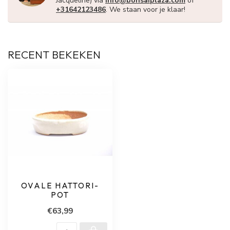
Jacqueline) via
info@bonsaiplaza.com
of
+31642123486
. We staan voor je klaar!
RECENT BEKEKEN
OVALE HATTORI-
POT
€63,99