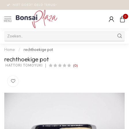
NIET GOED? GELD TERUG!
0
MENU
Home
/
rechthoekige pot
rechthoekige pot
(0)
 HATTORI TOMOYUKI