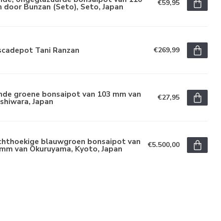
€59,95
 door Bunzan (Seto), Seto, Japan
scadepot Tani Ranzan
€269,99
nde groene bonsaipot van 103 mm van
€27,95
shiwara, Japan
chthoekige blauwgroen bonsaipot van
€5.500,00
 mm van Okuruyama, Kyoto, Japan