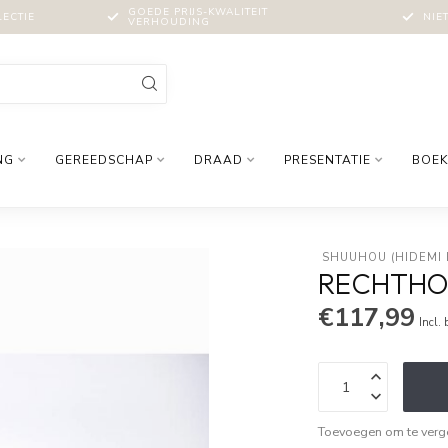
GOEDE PRIJS-KWALITEIT
LECTIE
NIE
VERHOUDING
NG
GEREEDSCHAP
DRAAD
PRESENTATIE
BOEK
 SHUUHOU (HIDEMI
RECHTHO
€117,99
Incl.
Toevoegen om te verge