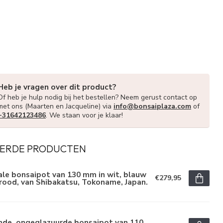
Heb je vragen over dit product?
Of heb je hulp nodig bij het bestellen? Neem gerust contact op
met ons (Maarten en Jacqueline) via
info@bonsaiplaza.com
of
+31642123486
. We staan voor je klaar!
ERDE PRODUCTEN
le bonsaipot van 130 mm in wit, blauw
€279,95
rood, van Shibakatsu, Tokoname, Japan.
nde, ongeglazuurde bonsaipot van 110