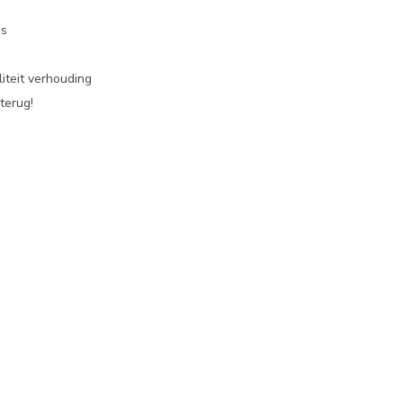
es
iteit verhouding
terug!