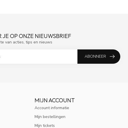
 JE OP ONZE NIEUWSBRIEF
gte van acties, tips en nieuws
ABONNEER
MIJN ACCOUNT
10% KORTING
Account informatie
Mijn bestellingen
ABONNEER OP ONZE NIEUWSBRIEF EN BLIJF OP D
HOOGTE VAN ACTIES EN NIEUWS.
Mijn tickets