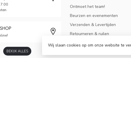
17:00
Ontmoet het team!
oten
Beurzen en evenementen
Verzenden & Levertijden
BSHOP
Retourneren & ruilen
line!
Algemene voorwaarden
Wij slaan cookies op om onze website te ve
BEKIJK ALLES
Privacy-, veiligheids- en cookieb
Betaalmogelijkheden
Sitemap
Mededeling
Bonsaicursus voor gevorderden