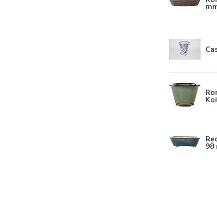
mm
Ca
Ro
Koi
Re
98