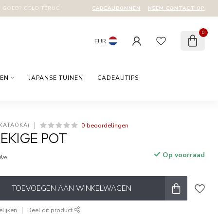
CADEAUBONNEN
NEEM CONTACT OP
T GOED? GELD TERUG!
0
EUR
EN
JAPANSE TUINEN
CADEAUTIPS
0 beoordelingen
 KATAOKA)
EKIGE POT
Op voorraad
 btw
TOEVOEGEN AAN WINKELWAGEN
lijken
Deel dit product