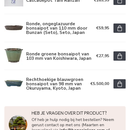
Cascadepot Tani Ranzan
€269,99
Ronde, ongeglazuurde
bonsaipot van 110 mm door
€59,95
Bunzan (Seto), Seto, Japan
Ronde groene bonsaipot van
€27,95
103 mm van Koishiwara, Japan
Rechthoekige blauwgroen
bonsaipot van 98 mm van
€5.500,00
Okuruyama, Kyoto, Japan
HEB JE VRAGEN OVER DIT PRODUCT?
Of heb je hulp nodig bij het bestellen? Neem
gerust contact op met ons (Maarten en