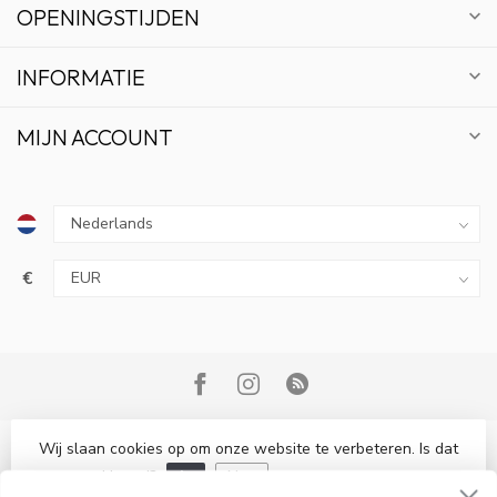
OPENINGSTIJDEN
INFORMATIE
MIJN ACCOUNT
€
10% KORTING
ABONNEER OP ONZE NIEUWSBRIEF EN BLIJF OP
DE HOOGTE VAN ACTIES EN NIEUWS.
Wij slaan cookies op om onze website te verbeteren. Is dat
© Copyright 2026 Bonsai Plaza
akkoord?
Ja
Nee
Meer over cookies »