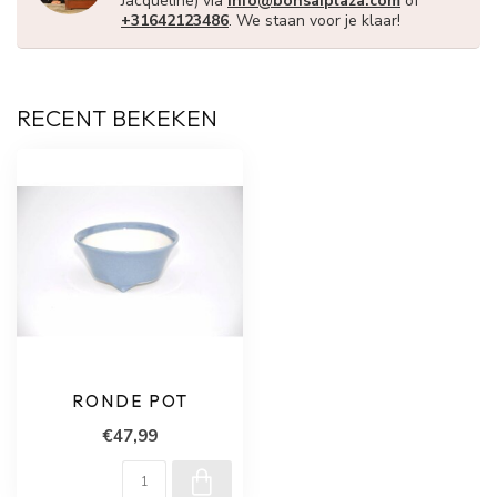
Jacqueline) via
info@bonsaiplaza.com
of
+31642123486
. We staan voor je klaar!
RECENT BEKEKEN
RONDE POT
€47,99