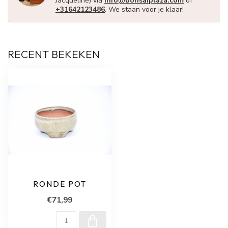
Jacqueline) via
info@bonsaiplaza.com
of
+31642123486
. We staan voor je klaar!
RECENT BEKEKEN
RONDE POT
€71,99