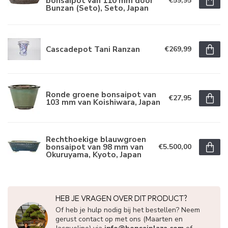
bonsaipot van 110 mm door
€59,95
Bunzan (Seto), Seto, Japan
Cascadepot Tani Ranzan
€269,99
Ronde groene bonsaipot van
€27,95
103 mm van Koishiwara, Japan
Rechthoekige blauwgroen
bonsaipot van 98 mm van
€5.500,00
Okuruyama, Kyoto, Japan
HEB JE VRAGEN OVER DIT PRODUCT?
Of heb je hulp nodig bij het bestellen? Neem
gerust contact op met ons (Maarten en